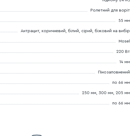
підйому (NHK)
Ролетний для воріт
55 мм
Антрацит, коричневий, білий, сірий, біжовий на вибір
Mosel
220 Вт
14 мм
Пінозаповнений
по 66 мм
250 мм, 300 мм,
205 мм
по 66 мм