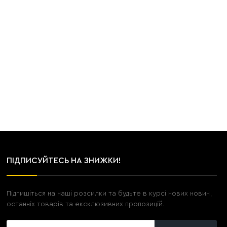
ПІДПИСУЙТЕСЬ НА ЗНИЖКИ!
Підпишіться на наші розсилки та будьте в курсі нових новин,
останніх товарів та ексклюзивних пропозицій.