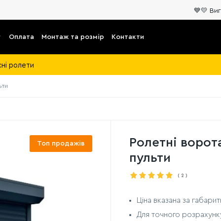
💙💛 Виготовлення
Оплата
Монтаж та розмір
Контакти
сні ролети
ьти
Ролетні ворот
Топ продажів
пульти
(
2
)
Ціна вказана за габари
Для точного розрахунк