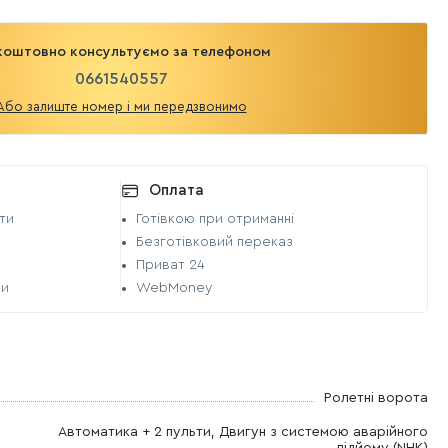
коштовно консультуємо за телефоном
0661540557
Або залиште номер і ми передзвонимо
Оплата
ти
Готівкою при отриманні
Безготівковий переказ
Приват 24
би
WebMoney
Ролетні ворота
Автоматика + 2 пульти,
Двигун з системою аварійного