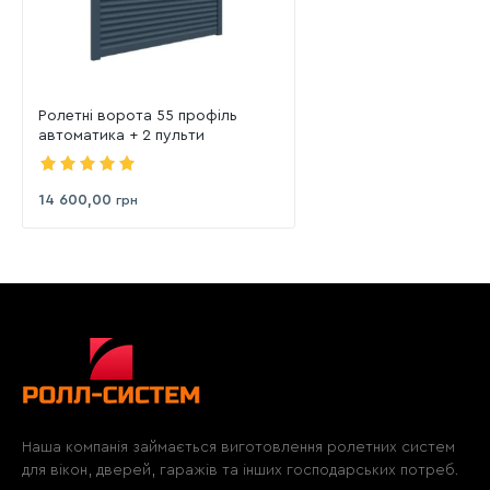
Ролетні ворота 55 профіль
автоматика + 2 пульти
14 600,00
грн
Наша компанія займається виготовлення ролетних систем
для вікон, дверей, гаражів та інших господарських потреб.