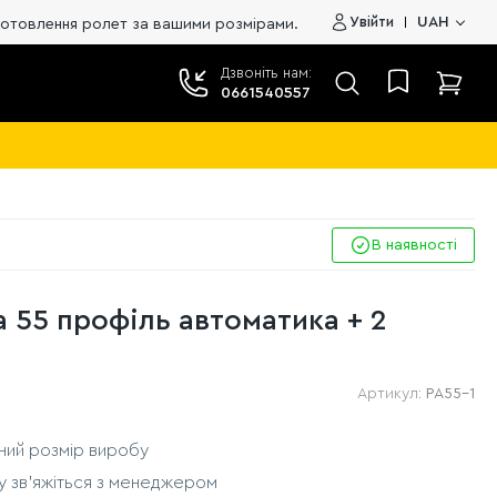
Увійти
UAH
 ролет за вашими розмірами. Ціна від виробника. 🔥
Дзвоніть нам:
0661540557
В наявності
а 55 профіль автоматика + 2
Артикул:
РА55-1
тний розмір виробу
у зв'яжіться з менеджером