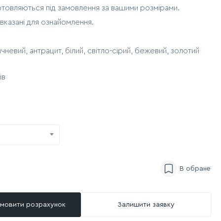
отовляються під замовлення за вашими розмірами.
 вказані для ознайомлення.
чневий, антрацит, білий, світло-сірий, бежевий, золотий
ів
мовити розрахунок
Залишити заявку