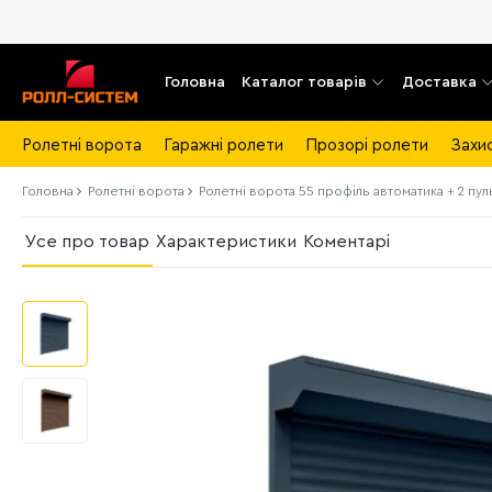
Головна
Каталог товарів
Доставка
Ролетні ворота
Гаражні ролети
Прозорі ролети
Захи
Головна
Ролетні ворота
Ролетні ворота 55 профіль автоматика + 2 пул
Усе про товар
Характеристики
Коментарі