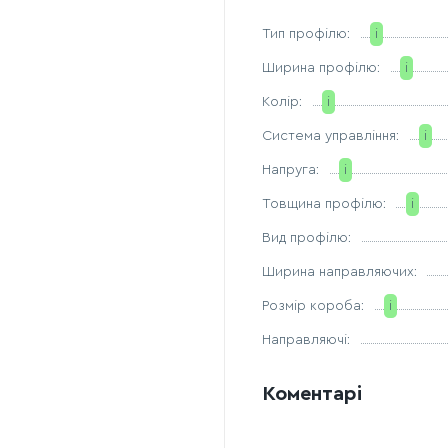
Тип профілю:
i
Ширина профілю:
i
Колір:
i
Система управління:
i
Напруга:
i
Товщина профілю:
i
Вид профілю:
Ширина направляючих:
Розмір короба:
i
Направляючі:
Коментарі