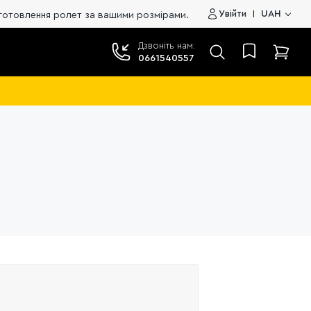
Увійти
UAH
ння ролет за вашими розмірами. Ціна від виробника. 🔥
Дзвоніть нам:
0661540557