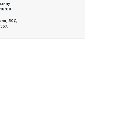
зину:
 18:00
Поля, 50Д
0557.