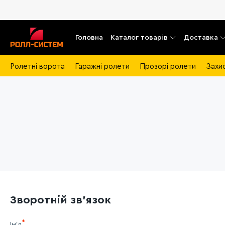
Головна
Каталог товарів
Доставка
Ролетні ворота
Гаражні ролети
Прозорі ролети
Захи
Зворотній зв'язок
Ім'я